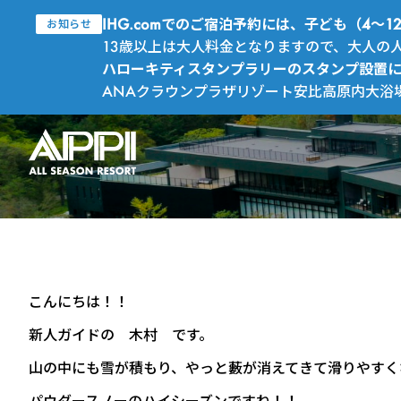
IHG.comでのご宿泊予約には、子ども（4
お知らせ
13歳以上は大人料金となりますので、大人の
ハローキティスタンプラリーのスタンプ設置
ANAクラウンプラザリゾート安比高原内大浴
こんにちは！！
新人ガイドの 木村 です。
山の中にも雪が積もり、やっと藪が消えてきて滑りやすく
パウダースノーのハイシーズンですね！！