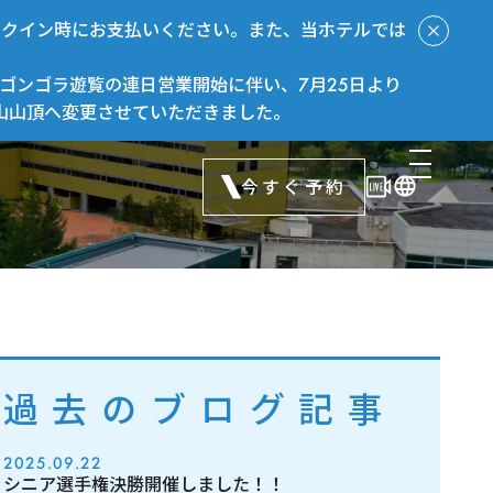
ックイン時にお支払いください。また、当ホテルでは
ゴンゴラ遊覧の連日営業開始に伴い、7月25日より
山山頂へ変更させていただきました。
今すぐ予約
過去のブログ記事
2025.09.22
シニア選手権決勝開催しました！！