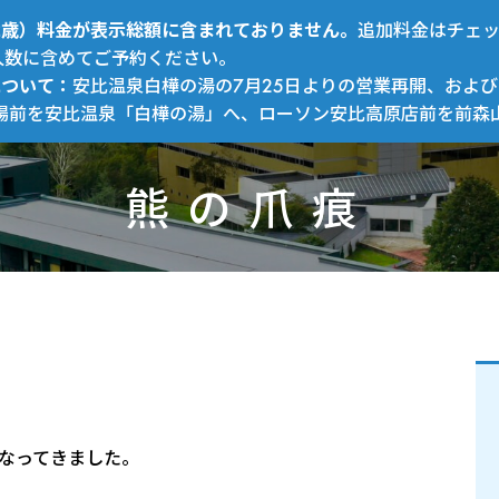
～12歳）料金が表示総額に含まれておりません。
追加料金はチェ
人数に含めてご予約ください。
について：
安比温泉白樺の湯の7月25日よりの営業再開、および
場前を安比温泉「白樺の湯」へ、ローソン安比高原店前を前森
熊の爪痕
なってきました。