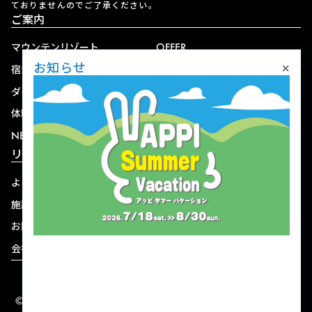
ておりませんのでご了承ください。
ご案内
マウンテンリゾート
OFFER
×
お知らせ
宿泊
アクセス
ダイニング
宅配
体験
ショップ
NEWS
リゾート情報
よくある質問
関連施設
施設連絡先一覧
資料ダウンロード
お問い合わせ
個人情報保護方針
会社概要
宿泊約款
© 2004-2026 株式会社岩手ホテルアンドリゾート.