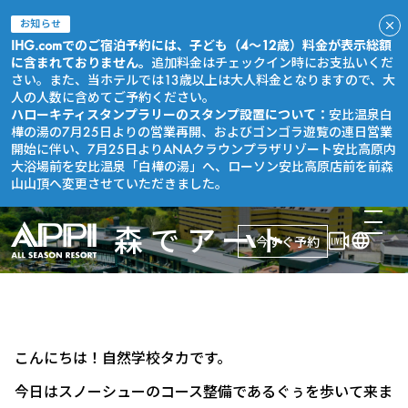
お知らせ
IHG.comでのご宿泊予約には、子ども（4～12歳）料金が表示総額
に含まれておりません。
追加料金はチェックイン時にお支払いくだ
さい。また、当ホテルでは13歳以上は大人料金となりますので、大
人の人数に含めてご予約ください。
ハローキティスタンプラリーのスタンプ設置について：
安比温泉白
樺の湯の7月25日よりの営業再開、およびゴンゴラ遊覧の連日営業
開始に伴い、7月25日よりANAクラウンプラザリゾート安比高原内
大浴場前を安比温泉「白樺の湯」へ、ローソン安比高原店前を前森
山山頂へ変更させていただきました。
森でアート
今すぐ予約
こんにちは！自然学校タカです。
今日はスノーシューのコース整備であるぐぅを歩いて来ま