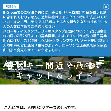
お知らせ
IHG.comでのご宿泊予約には、子ども（4～12歳）料金が表示総額
に含まれておりません。
追加料金はチェックイン時にお支払いくだ
さい。また、当ホテルでは13歳以上は大人料金となりますので、大
人の人数に含めてご予約ください。
ハローキティスタンプラリーのスタンプ設置について：
安比温泉白
樺の湯の7月25日よりの営業再開、およびゴンゴラ遊覧の連日営業
開始に伴い、7月25日よりANAクラウンプラザリゾート安比高原内
大浴場前を安比温泉「白樺の湯」へ、ローソン安比高原店前を前森
山山頂へ変更させていただきました。
春スキー間近？八幡平
今すぐ予約
キャット＆ライド
こんにちは、APPIBCツアーズのJunです。