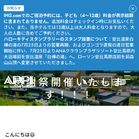
お知らせ
IHG.comでのご宿泊予約には、子ども（4～12歳）料金が表示総額
に含まれておりません。
追加料金はチェックイン時にお支払いくだ
さい。また、当ホテルでは13歳以上は大人料金となりますので、大
人の人数に含めてご予約ください。
ハローキティスタンプラリーのスタンプ設置について：
安比温泉白
樺の湯の7月25日よりの営業再開、およびゴンゴラ遊覧の連日営業
開始に伴い、7月25日よりANAクラウンプラザリゾート安比高原内
大浴場前を安比温泉「白樺の湯」へ、ローソン安比高原店前を前森
山山頂へ変更させていただきました。
感謝祭開催いたしま
今すぐ予約
す！！！
こんにちは😃