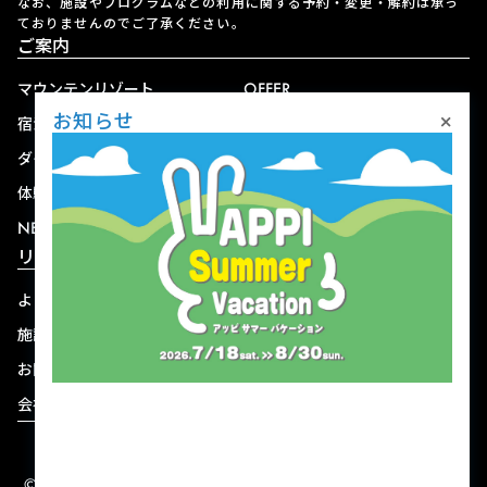
なお、施設やプログラムなどの利用に関する予約・変更・解約は承っ
ておりませんのでご了承ください。
ご案内
マウンテンリゾート
OFFER
×
お知らせ
宿泊
アクセス
ダイニング
宅配
体験
ショップ
NEWS
リゾート情報
よくある質問
関連施設
施設連絡先一覧
資料ダウンロード
お問い合わせ
個人情報保護方針
会社概要
宿泊約款
© 2004-2026 株式会社岩手ホテルアンドリゾート.