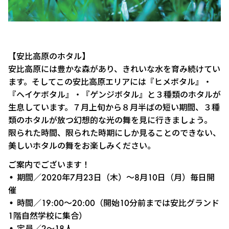
【安比高原のホタル】
安比高原には豊かな森があり、きれいな水を育み続けてい
ます。そしてこの安比高原エリアには『ヒメボタル』・
『ヘイケボタル』・『ゲンジボタル』と３種類のホタルが
生息しています。７月上旬から８月半ばの短い期間、３種
類のホタルが放つ幻想的な光の舞を見に行きましょう。
限られた時間、限られた時期にしか見ることのできない、
美しいホタルの舞をお楽しみください。
ご案内でございます！
• 期間／2020年7月23日（木）〜8月10日（月）毎日開
催
• 時間／19:00〜20:00（開始10分前までは安比グランド
1階自然学校に集合）
• 定員／2～18人