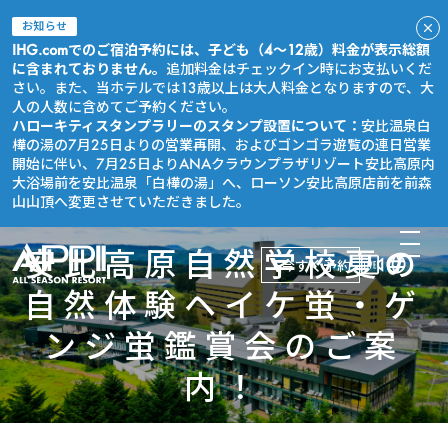
お知らせ
IHG.comでのご宿泊予約には、子ども（4～12歳）料金が表示総額
に含まれておりません。
追加料金はチェックイン時にお支払いくだ
さい。また、当ホテルでは13歳以上は大人料金となりますので、大
人の人数に含めてご予約ください。
ハローキティスタンプラリーのスタンプ設置について：
安比温泉白
樺の湯の7月25日よりの営業再開、およびゴンゴラ遊覧の連日営業
開始に伴い、7月25日よりANAクラウンプラザリゾート安比高原内
大浴場前を安比温泉「白樺の湯」へ、ローソン安比高原店前を前森
山山頂へ変更させていただきました。
安比高原自然学校夏の
今すぐ予約
自然体験ヘイケ蛍・ゲ
ンジ蛍鑑賞会のご案
内！