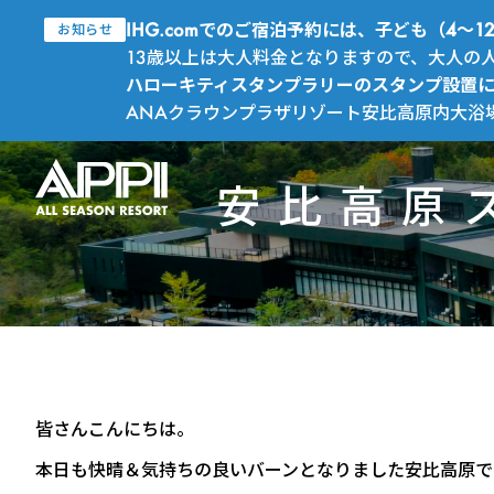
IHG.comでのご宿泊予約には、子ども（4
お知らせ
13歳以上は大人料金となりますので、大人の
ハローキティスタンプラリーのスタンプ設置
ANAクラウンプラザリゾート安比高原内大浴
安比高原
皆さんこんにちは。
本日も快晴＆気持ちの良いバーンとなりました安比高原で