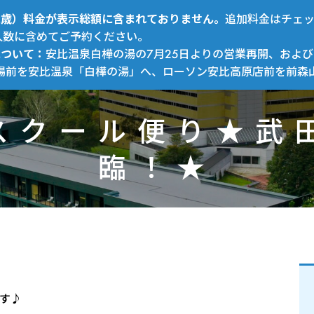
～12歳）料金が表示総額に含まれておりません。
追加料金はチェ
人数に含めてご予約ください。
について：
安比温泉白樺の湯の7月25日よりの営業再開、および
場前を安比温泉「白樺の湯」へ、ローソン安比高原店前を前森
スクール便り★武
臨！★
す♪