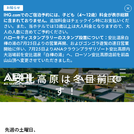
お知らせ
IHG.comでのご宿泊予約には、子ども（4～12歳）料金が表示総額
に含まれておりません。
追加料金はチェックイン時にお支払いくだ
さい。また、当ホテルでは13歳以上は大人料金となりますので、大
人の人数に含めてご予約ください。
ハローキティスタンプラリーのスタンプ設置について：
安比温泉白
樺の湯の7月25日よりの営業再開、およびゴンゴラ遊覧の連日営業
開始に伴い、7月25日よりANAクラウンプラザリゾート安比高原内
大浴場前を安比温泉「白樺の湯」へ、ローソン安比高原店前を前森
山山頂へ変更させていただきました。
安比高原は冬目前で
今すぐ予約
す！
先週の土曜日、