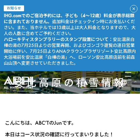
お知らせ
IHG.comでのご宿泊予約には、子ども（4～12歳）料金が表示総額
に含まれておりません。
追加料金はチェックイン時にお支払いくだ
さい。また、当ホテルでは13歳以上は大人料金となりますので、大
人の人数に含めてご予約ください。
ハローキティスタンプラリーのスタンプ設置について：
安比温泉白
樺の湯の7月25日よりの営業再開、およびゴンゴラ遊覧の連日営業
開始に伴い、7月25日よりANAクラウンプラザリゾート安比高原内
大浴場前を安比温泉「白樺の湯」へ、ローソン安比高原店前を前森
山山頂へ変更させていただきました。
安比高原の積雪情報
今すぐ予約
こんにちは、ABC’TのJunです。
本日はコース状況の確認に行ってまいりました！