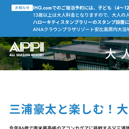
IHG.comでのご宿泊予約には、子ども（4
お知らせ
13歳以上は大人料金となりますので、大人の
ハローキティスタンプラリーのスタンプ設置
ANAクラウンプラザリゾート安比高原内大浴
大
三浦豪太と楽しむ！大
今年86歳で南米最高峰のアコンカグアに挑戦する父三浦