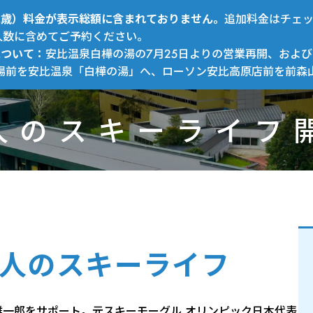
～12歳）料金が表示総額に含まれておりません。
追加料金はチェ
人数に含めてご予約ください。
について：
安比温泉白樺の湯の7月25日よりの営業再開、および
場前を安比温泉「白樺の湯」へ、ローソン安比高原店前を前森
人のスキーライフ
人のスキーライフ
雄一郎をサポート。元スキーモーグル オリンピック日本代表