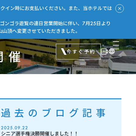
ックイン時にお支払いください。また、当ホテルでは
ゴンゴラ遊覧の連日営業開始に伴い、7月25日より
山山頂へ変更させていただきました。
今すぐ予約
開催
過去のブログ記事
2025.09.22
シニア選手権決勝開催しました！！