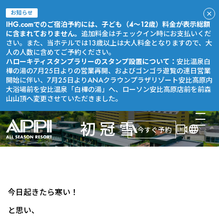
お知らせ
IHG.comでのご宿泊予約には、子ども（4～12歳）料金が表示総額
に含まれておりません。
追加料金はチェックイン時にお支払いくだ
さい。また、当ホテルでは13歳以上は大人料金となりますので、大
人の人数に含めてご予約ください。
ハローキティスタンプラリーのスタンプ設置について：
安比温泉白
樺の湯の7月25日よりの営業再開、およびゴンゴラ遊覧の連日営業
開始に伴い、7月25日よりANAクラウンプラザリゾート安比高原内
大浴場前を安比温泉「白樺の湯」へ、ローソン安比高原店前を前森
山山頂へ変更させていただきました。
初冠雪
今すぐ予約
今日起きたら寒い！
と思い、