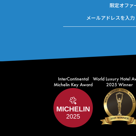
限定オファ
InterContinental
World Luxury Hotel A
Michelin Key Award
2025 Winner