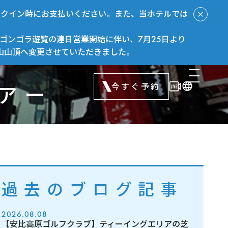
ックイン時にお支払いください。また、当ホテルでは
ゴンゴラ遊覧の連日営業開始に伴い、7月25日より
山山頂へ変更させていただきました。
今すぐ予約
ツアー
過去のブログ記事
2026.08.08
【安比高原ゴルフクラブ】ティーイングエリアの芝