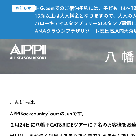
IHG.comでのご宿泊予約には、子ども（4
お知らせ
13歳以上は大人料金となりますので、大人の
ハローキティスタンプラリーのスタンプ設置
ANAクラウンプラザリゾート安比高原内大浴
八幡
こんにちは、
APPIBackcountryToursのJunです。
２月24日に八幡平CAT&RIDEツアーに７名のお客様をお
当日は、風が強く視界はあまり遠くまでみえませんでした