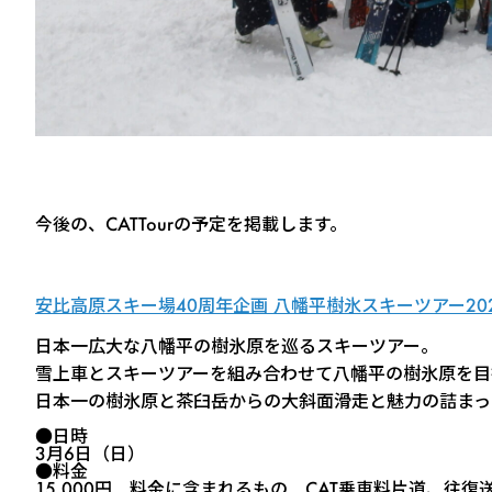
今後の、CATTourの予定を掲載します。
安比高原スキー場40周年企画 八幡平樹氷スキーツアー20
日本一広大な八幡平の樹氷原を巡るスキーツアー。
雪上車とスキーツアーを組み合わせて八幡平の樹氷原を目
日本一の樹氷原と茶臼岳からの大斜面滑走と魅力の詰まっ
●
日時
3月6日（日）
●
料金
15,000円 料金に含まれるもの CAT乗車料片道、往復