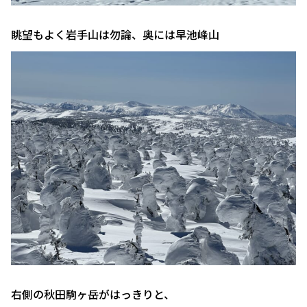
眺望もよく岩手山は勿論、奥には早池峰山
右側の秋田駒ヶ岳がはっきりと、