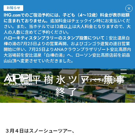
お知らせ
IHG.comでのご宿泊予約には、子ども（4～12歳）料金が表示総額
に含まれておりません。
追加料金はチェックイン時にお支払いくだ
さい。また、当ホテルでは13歳以上は大人料金となりますので、大
人の人数に含めてご予約ください。
ハローキティスタンプラリーのスタンプ設置について：
安比温泉白
樺の湯の7月25日よりの営業再開、およびゴンゴラ遊覧の連日営業
開始に伴い、7月25日よりANAクラウンプラザリゾート安比高原内
大浴場前を安比温泉「白樺の湯」へ、ローソン安比高原店前を前森
山山頂へ変更させていただきました。
八幡平樹氷ツアー無事
今すぐ予約
終了
３月４日はスノーシューツアー、