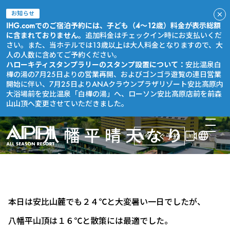
お知らせ
IHG.comでのご宿泊予約には、子ども（4～12歳）料金が表示総額
に含まれておりません。
追加料金はチェックイン時にお支払いくだ
さい。また、当ホテルでは13歳以上は大人料金となりますので、大
人の人数に含めてご予約ください。
ハローキティスタンプラリーのスタンプ設置について：
安比温泉白
樺の湯の7月25日よりの営業再開、およびゴンゴラ遊覧の連日営業
開始に伴い、7月25日よりANAクラウンプラザリゾート安比高原内
大浴場前を安比温泉「白樺の湯」へ、ローソン安比高原店前を前森
山山頂へ変更させていただきました。
八幡平晴天なり
今すぐ予約
本日は安比山麓でも２４℃と大変暑い一日でしたが、
八幡平山頂は１６℃と散策には最適でした。