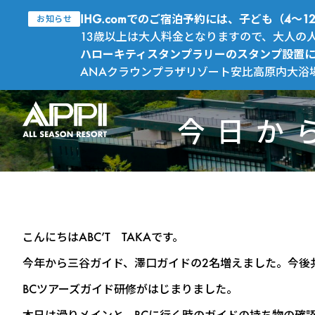
IHG.comでのご宿泊予約には、子ども（4
お知らせ
13歳以上は大人料金となりますので、大人の
ハローキティスタンプラリーのスタンプ設置
ANAクラウンプラザリゾート安比高原内大浴
今日か
こんにちはABC’T TAKAです。
今年から三谷ガイド、澤口ガイドの2名増えました。今後
BCツアーズガイド研修がはじまりました。
本日は滑りメインと、BCに行く時のガイドの持ち物の確