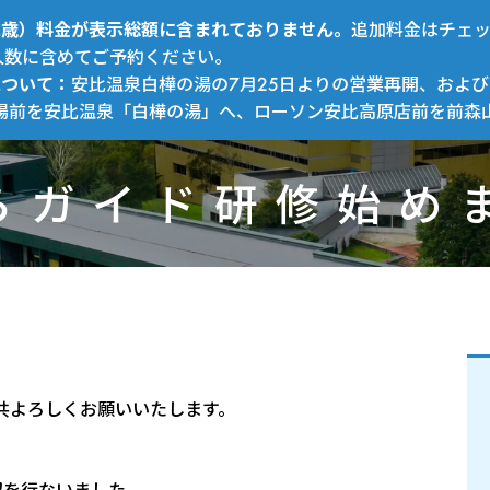
～12歳）料金が表示総額に含まれておりません。
追加料金はチェ
人数に含めてご予約ください。
について：
安比温泉白樺の湯の7月25日よりの営業再開、および
場前を安比温泉「白樺の湯」へ、ローソン安比高原店前を前森
らガイド研修始め
共よろしくお願いいたします。
認を行ないました。