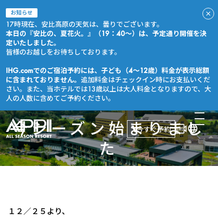
お知らせ
17時現在、安比高原の天気は、曇りでございます。
本日の『安比の、夏花火。』（19：40～）は、予定通り開催を決
定いたしました。
皆様のお越しをお待ちしております。
IHG.comでのご宿泊予約には、子ども（4～12歳）料金が表示総額
に含まれておりません。
追加料金はチェックイン時にお支払いくだ
さい。また、当ホテルでは13歳以上は大人料金となりますので、大
人の人数に含めてご予約ください。
今シーズン始まりまし
今すぐ予約
た
１２／２５より、