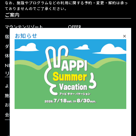
なお、施設やプログラムなどの利用に関する予約・変更・解約は承っ
ておりませんのでご了承ください。
ご案内
マウンテンリゾート
OFFER
×
お知らせ
宿泊
アクセス
ダイニング
宅配
体験
ショップ
NEWS
リゾート情報
よくある質問
関連施設
施設連絡先一覧
資料ダウンロード
お問い合わせ
個人情報保護方針
会社概要
宿泊約款