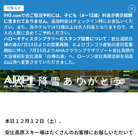
お知らせ
IHG.comでのご宿泊予約には、子ども（4～12歳）料金が表示総額
に含まれておりません。
追加料金はチェックイン時にお支払いくだ
さい。また、当ホテルでは13歳以上は大人料金となりますので、大
人の人数に含めてご予約ください。
ハローキティスタンプラリーのスタンプ設置について：
安比温泉白
樺の湯の7月25日よりの営業再開、およびゴンゴラ遊覧の連日営業
開始に伴い、7月25日よりANAクラウンプラザリゾート安比高原内
大浴場前を安比温泉「白樺の湯」へ、ローソン安比高原店前を前森
山山頂へ変更させていただきました。
人工降雪ありがとう
今すぐ予約
本日１２月１２日（土）、
安比高原スキー場はたくさんのお客様にお越しいただいて