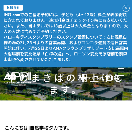
お知らせ
IHG.comでのご宿泊予約には、子ども（4～12歳）料金が表示総額
に含まれておりません。
追加料金はチェックイン時にお支払いくだ
さい。また、当ホテルでは13歳以上は大人料金となりますので、大
人の人数に含めてご予約ください。
ハローキティスタンプラリーのスタンプ設置について：
安比温泉白
樺の湯の7月25日よりの営業再開、およびゴンゴラ遊覧の連日営業
開始に伴い、7月25日よりANAクラウンプラザリゾート安比高原内
大浴場前を安比温泉「白樺の湯」へ、ローソン安比高原店前を前森
山山頂へ変更させていただきました。
中のまきばの柵上げし
今すぐ予約
ます。
こんにちは!自然学校タカです。