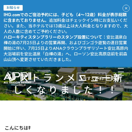
お知らせ
IHG.comでのご宿泊予約には、子ども（4～12歳）料金が表示総額
に含まれておりません。
追加料金はチェックイン時にお支払いくだ
さい。また、当ホテルでは13歳以上は大人料金となりますので、大
人の人数に含めてご予約ください。
ハローキティスタンプラリーのスタンプ設置について：
安比温泉白
樺の湯の7月25日よりの営業再開、およびゴンゴラ遊覧の連日営業
開始に伴い、7月25日よりANAクラウンプラザリゾート安比高原内
大浴場前を安比温泉「白樺の湯」へ、ローソン安比高原店前を前森
山山頂へ変更させていただきました。
レストランメニュー新
今すぐ予約
しくなりました！！
こんにちは?