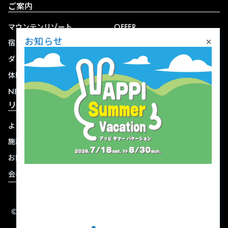
ご案内
マウンテンリゾート
OFFER
×
お知らせ
宿泊
アクセス
ダイニング
宅配
体験
ショップ
NEWS
リゾート情報
よくある質問
関連施設
施設連絡先一覧
資料ダウンロード
お問い合わせ
個人情報保護方針
会社概要
宿泊約款
© 2004-2026 株式会社岩手ホテルアンドリゾート.
ALL RIGHTS RESERVED.