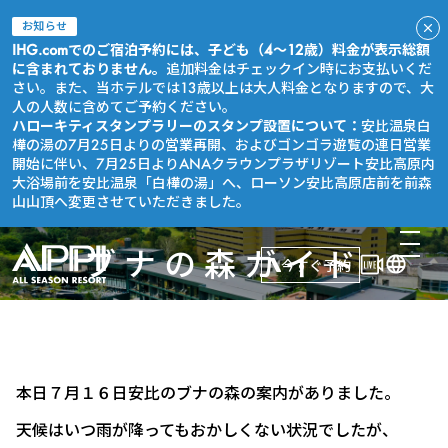
お知らせ
IHG.comでのご宿泊予約には、子ども（4～12歳）料金が表示総額
に含まれておりません。
追加料金はチェックイン時にお支払いくだ
さい。また、当ホテルでは13歳以上は大人料金となりますので、大
人の人数に含めてご予約ください。
ハローキティスタンプラリーのスタンプ設置について：
安比温泉白
樺の湯の7月25日よりの営業再開、およびゴンゴラ遊覧の連日営業
開始に伴い、7月25日よりANAクラウンプラザリゾート安比高原内
大浴場前を安比温泉「白樺の湯」へ、ローソン安比高原店前を前森
山山頂へ変更させていただきました。
ブナの森ガイド
今すぐ予約
本日７月１６日安比のブナの森の案内がありました。
天候はいつ雨が降ってもおかしくない状況でしたが、