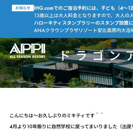
IHG.comでのご宿泊予約には、子ども（4
お知らせ
13歳以上は大人料金となりますので、大人の
ハローキティスタンプラリーのスタンプ設置
ANAクラウンプラザリゾート安比高原内大浴
ドラゴン
こんにちは～お久しぶりのミキティです＾＾
4月より10年振りに自然学校に戻ってまいりました（出戻