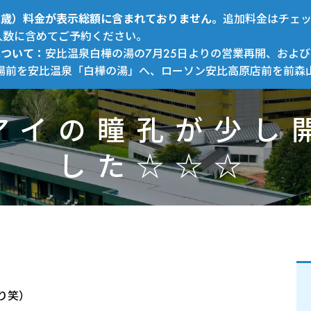
～12歳）料金が表示総額に含まれておりません。
追加料金はチェ
人数に含めてご予約ください。
について：
安比温泉白樺の湯の7月25日よりの営業再開、および
場前を安比温泉「白樺の湯」へ、ローソン安比高原店前を前森
アイの瞳孔が少し
した☆☆☆
り笑）