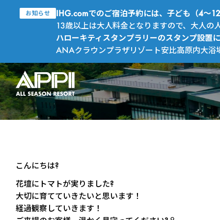
IHG.comでのご宿泊予約には、子ども（4
お知らせ
13歳以上は大人料金となりますので、大人の
ハローキティスタンプラリーのスタンプ設置
ANAクラウンプラザリゾート安比高原内大浴
こんにちは?
花壇にトマトが実りました?
大切に育てていきたいと思います！
経過観察していきます！