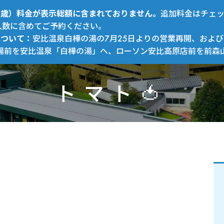
～12歳）料金が表示総額に含まれておりません。
追加料金はチェ
人数に含めてご予約ください。
について：
安比温泉白樺の湯の7月25日よりの営業再開、および
場前を安比温泉「白樺の湯」へ、ローソン安比高原店前を前森
トマト🍅