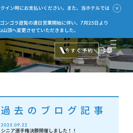
ックイン時にお支払いください。また、当ホテルでは
ゴンゴラ遊覧の連日営業開始に伴い、7月25日より
山山頂へ変更させていただきました。
今すぐ予約
過去のブログ記事
2025.09.22
シニア選手権決勝開催しました！！