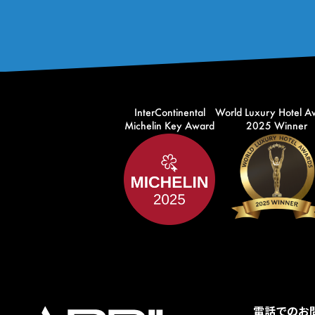
InterContinental
World Luxury Hotel A
Michelin Key Award
2025 Winner
電話でのお