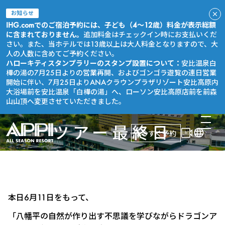
お知らせ
IHG.comでのご宿泊予約には、子ども（4～12歳）料金が表示総額
に含まれておりません。
追加料金はチェックイン時にお支払いくだ
さい。また、当ホテルでは13歳以上は大人料金となりますので、大
人の人数に含めてご予約ください。
ハローキティスタンプラリーのスタンプ設置について：
安比温泉白
樺の湯の7月25日よりの営業再開、およびゴンゴラ遊覧の連日営業
開始に伴い、7月25日よりANAクラウンプラザリゾート安比高原内
大浴場前を安比温泉「白樺の湯」へ、ローソン安比高原店前を前森
山山頂へ変更させていただきました。
ツアー最終日
今すぐ予約
本日6月11日をもって、
「八幡平の自然が作り出す不思議を学びながらドラゴンア