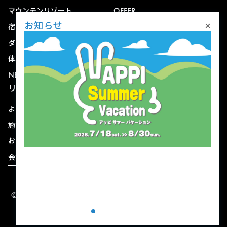
マウンテンリゾート
OFFER
×
お知らせ
宿泊
アクセス
ダイニング
宅配
体験
ショップ
NEWS
リゾート情報
よくある質問
関連施設
施設連絡先一覧
資料ダウンロード
お問い合わせ
個人情報保護方針
会社概要
宿泊約款
© 2004-2026 株式会社岩手ホテルアンドリゾート.
ALL RIGHTS RESERVED.