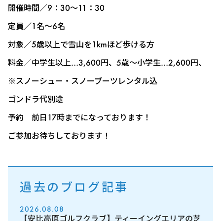
開催時間／9：30～11：30
定員／1名～6名
対象／
5
歳以上で雪山を
1km
ほど歩ける方
料金／中学生以上…
3,600
円、
5
歳～小学生…
2,600
円、
※スノーシュー・スノーブーツレンタル込
ゴンドラ代別途
予約 前日
17
時までになっております！
ご参加お待ちしております！
過去のブログ記事
2026.08.08
【安比高原ゴルフクラブ】ティーイングエリアの芝