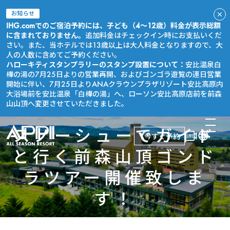
お知らせ
IHG.comでのご宿泊予約には、子ども（4～12歳）料金が表示総額
に含まれておりません。
追加料金はチェックイン時にお支払いくだ
さい。また、当ホテルでは13歳以上は大人料金となりますので、大
人の人数に含めてご予約ください。
ハローキティスタンプラリーのスタンプ設置について：
安比温泉白
樺の湯の7月25日よりの営業再開、およびゴンゴラ遊覧の連日営業
開始に伴い、7月25日よりANAクラウンプラザリゾート安比高原内
大浴場前を安比温泉「白樺の湯」へ、ローソン安比高原店前を前森
山山頂へ変更させていただきました。
スノーシューでガイド
今すぐ予約
と行く前森山頂ゴンド
ラツアー開催致しま
す！