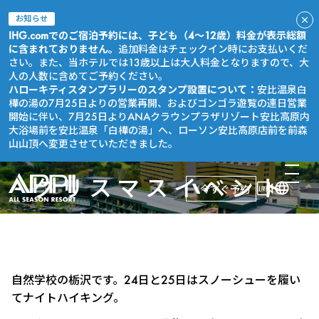
お知らせ
IHG.comでのご宿泊予約には、子ども（4～12歳）料金が表示総額
に含まれておりません。
追加料金はチェックイン時にお支払いくだ
さい。また、当ホテルでは13歳以上は大人料金となりますので、大
人の人数に含めてご予約ください。
ハローキティスタンプラリーのスタンプ設置について：
安比温泉白
樺の湯の7月25日よりの営業再開、およびゴンゴラ遊覧の連日営業
開始に伴い、7月25日よりANAクラウンプラザリゾート安比高原内
大浴場前を安比温泉「白樺の湯」へ、ローソン安比高原店前を前森
山山頂へ変更させていただきました。
クリスマスイベント
今すぐ予約
自然学校の栃沢です。24日と25日はスノーシューを履い
てナイトハイキング。