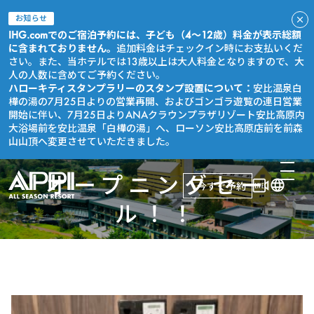
お知らせ
IHG.comでのご宿泊予約には、子ども（4～12歳）料金が表示総額
に含まれておりません。
追加料金はチェックイン時にお支払いくだ
さい。また、当ホテルでは13歳以上は大人料金となりますので、大
人の人数に含めてご予約ください。
ハローキティスタンプラリーのスタンプ設置について：
安比温泉白
樺の湯の7月25日よりの営業再開、およびゴンゴラ遊覧の連日営業
開始に伴い、7月25日よりANAクラウンプラザリゾート安比高原内
大浴場前を安比温泉「白樺の湯」へ、ローソン安比高原店前を前森
山山頂へ変更させていただきました。
オープニングセー
今すぐ予約
ル！！