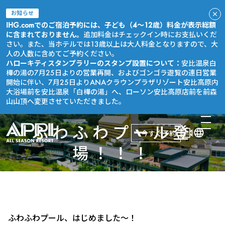
お知らせ
IHG.comでのご宿泊予約には、子ども（4～12歳）料金が表示総額
に含まれておりません。
追加料金はチェックイン時にお支払いくだ
さい。また、当ホテルでは13歳以上は大人料金となりますので、大
人の人数に含めてご予約ください。
ハローキティスタンプラリーのスタンプ設置について：
安比温泉白
樺の湯の7月25日よりの営業再開、およびゴンゴラ遊覧の連日営業
開始に伴い、7月25日よりANAクラウンプラザリゾート安比高原内
大浴場前を安比温泉「白樺の湯」へ、ローソン安比高原店前を前森
山山頂へ変更させていただきました。
ふわふわプール登
今すぐ予約
場！！！
ふわふわプール、はじめました～！