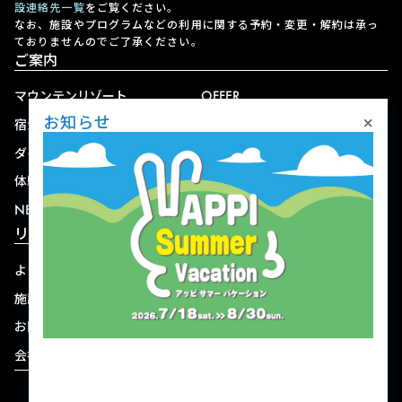
設連絡先一覧
をご覧ください。
なお、施設やプログラムなどの利用に関する予約・変更・解約は承っ
ておりませんのでご了承ください。
ご案内
マウンテンリゾート
OFFER
×
お知らせ
宿泊
アクセス
ダイニング
宅配
体験
ショップ
NEWS
リゾート情報
よくある質問
関連施設
施設連絡先一覧
資料ダウンロード
お問い合わせ
個人情報保護方針
会社概要
宿泊約款