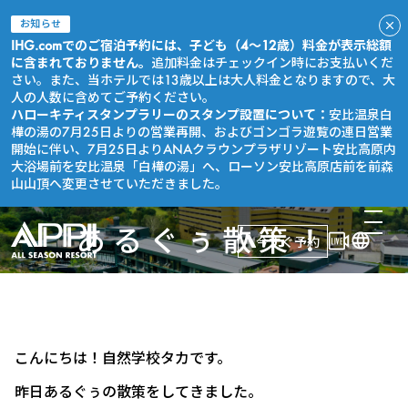
お知らせ
IHG.comでのご宿泊予約には、子ども（4～12歳）料金が表示総額
に含まれておりません。
追加料金はチェックイン時にお支払いくだ
さい。また、当ホテルでは13歳以上は大人料金となりますので、大
人の人数に含めてご予約ください。
ハローキティスタンプラリーのスタンプ設置について：
安比温泉白
樺の湯の7月25日よりの営業再開、およびゴンゴラ遊覧の連日営業
開始に伴い、7月25日よりANAクラウンプラザリゾート安比高原内
大浴場前を安比温泉「白樺の湯」へ、ローソン安比高原店前を前森
山山頂へ変更させていただきました。
あるぐぅ散策！
今すぐ予約
こんにちは！自然学校タカです。
昨日あるぐぅの散策をしてきました。