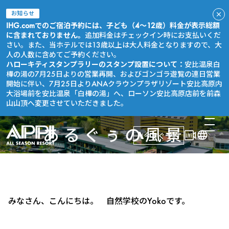
お知らせ
IHG.comでのご宿泊予約には、子ども（4～12歳）料金が表示総額
に含まれておりません。
追加料金はチェックイン時にお支払いくだ
さい。また、当ホテルでは13歳以上は大人料金となりますので、大
人の人数に含めてご予約ください。
ハローキティスタンプラリーのスタンプ設置について：
安比温泉白
樺の湯の7月25日よりの営業再開、およびゴンゴラ遊覧の連日営業
開始に伴い、7月25日よりANAクラウンプラザリゾート安比高原内
大浴場前を安比温泉「白樺の湯」へ、ローソン安比高原店前を前森
山山頂へ変更させていただきました。
あるぐぅの風景
今すぐ予約
みなさん、こんにちは。 自然学校のYokoです。