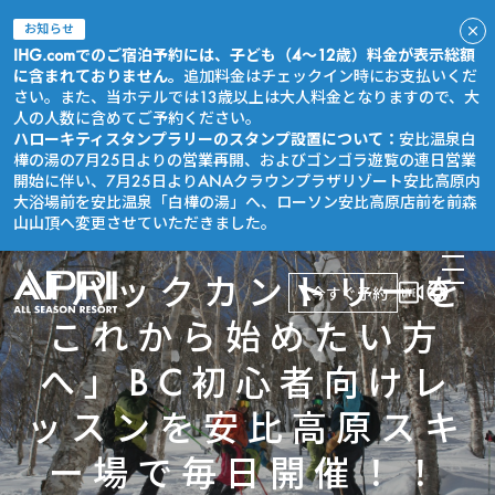
お知らせ
IHG.comでのご宿泊予約には、子ども（4～12歳）料金が表示総額
に含まれておりません。
追加料金はチェックイン時にお支払いくだ
さい。また、当ホテルでは13歳以上は大人料金となりますので、大
人の人数に含めてご予約ください。
ハローキティスタンプラリーのスタンプ設置について：
安比温泉白
樺の湯の7月25日よりの営業再開、およびゴンゴラ遊覧の連日営業
開始に伴い、7月25日よりANAクラウンプラザリゾート安比高原内
大浴場前を安比温泉「白樺の湯」へ、ローソン安比高原店前を前森
山山頂へ変更させていただきました。
「バックカントリーを
今すぐ予約
これから始めたい方
へ」BC初心者向けレ
ッスンを安比高原スキ
ー場で毎日開催！！