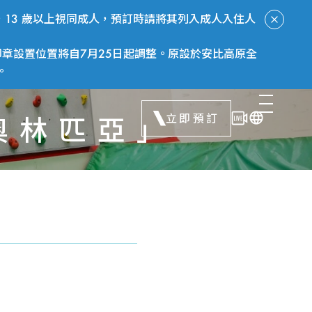
13 歲以上視同成人，預訂時請將其列入成人入住人
章設置位置將自7月25日起調整。原設於安比高原全
。
立即預訂
奧林匹亞」