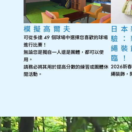
模擬高爾夫
日本
驗：
可從多達 49 個球場中選擇您喜歡的球場
進行比賽！
繩裝
無論您是獨自一人還是團體，都可以使
臨！
用。
2026
請務必將其用於提高分數的練習或團體休
繩裝飾，
閒活動。