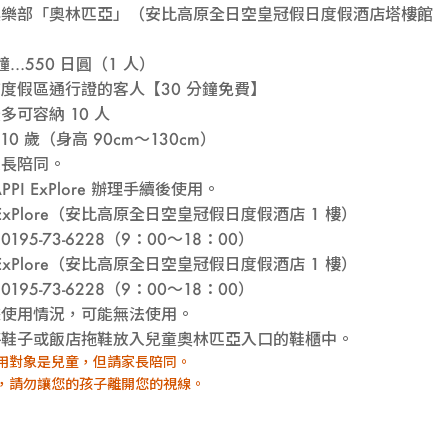
俱
俱樂部「奧林匹亞」（安比高原全日空皇冠假日度假酒店塔樓館
樂
分鐘…550 日圓（1 人）
度假區通行證的客人【30 分鐘免費】
部
多可容納 10 人
10 歲（身高 90cm～130cm）
家長陪同。
奧
PPI ExPlore 辦理手續後使用。
I ExPlore（安比高原全日空皇冠假日度假酒店 1 樓）
林
195-73-6228（9：00～18：00）
I ExPlore（安比高原全日空皇冠假日度假酒店 1 樓）
匹
195-73-6228（9：00～18：00）
據使用情況，可能無法使用。
亞
將鞋子或飯店拖鞋放入兒童奧林匹亞入口的鞋櫃中。
用對象是兒童，但請家長陪同。
，請勿讓您的孩子離開您的視線。
「兒