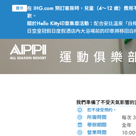
在 IHG.com 預訂客房時，兒童（4～12 歲）
提示
數。
關於Hello Kitty印章集章活動：
配合安比溫泉「白樺
日空皇冠假日度假酒店內大浴場前的印章將移回白樺之
運動俱樂
我們準備了不受天氣影響的
恕不接受預約。
所需時間
每次 3
舉辦期間
全年
營業時間
10:0