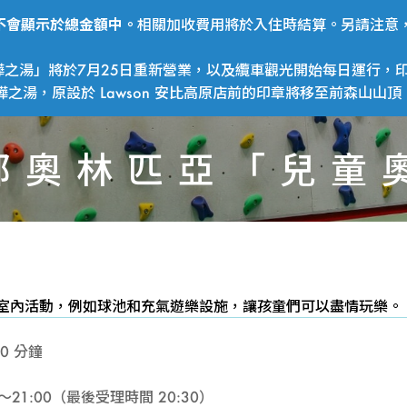
費用不會顯示於總金額中。
相關加收費用將於入住時結算。另請注意，
之湯」將於7月25日重新營業，以及纜車觀光開始每日運行，印
湯，原設於 Lawson 安比高原店前的印章將移至前森山山頂
部奧林匹亞「兒童
運
室內活動，例如球池和充氣遊樂設施，讓孩童們可以盡情玩樂。
0 分鐘
動
0～21:00（最後受理時間 20:30）