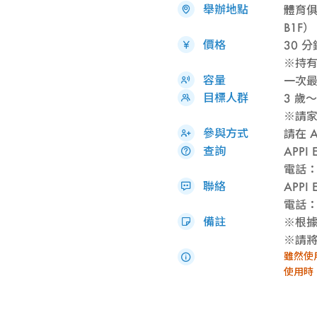
舉辦地點
體育
B1F）
價格
30 
※持有
容量
一次最
目標人群
3 歲～
※請
參與方式
請在 A
查詢
APP
電話：0
聯絡
APP
電話：0
備註
※根
※請
雖然使
使用時