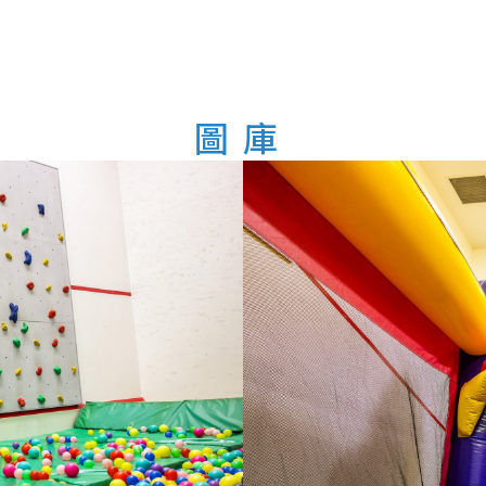
童
奧
圖庫
林
匹
亞」