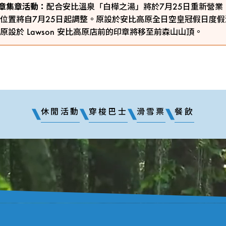
ty印章集章活動：
配合安比溫泉「白樺之湯」將於7月25日重新營業
位置將自7月25日起調整。原設於安比高原全日空皇冠假日度
原設於 Lawson 安比高原店前的印章將移至前森山山頂。
休閒活動
穿梭巴士
滑雪票
餐飲