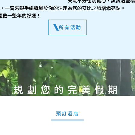
天氣不好也別擔心，試試這些精
為您的安比之旅增添亮點。
新春，一齊來親手編織屬於你的注連
開啟一整年的好運！
所有活動
規劃您的完美假期
預訂酒店