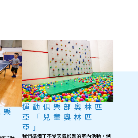
運動俱樂部奧林匹
俱樂
亞「兒童奧林匹
亞」
我們準備了不受天氣影響的室內活動，例