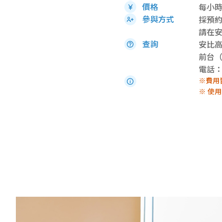
價格
每小時 
參與方式
採預
請在
查詢
安比
前台（
電話：0
※費用
※ 使