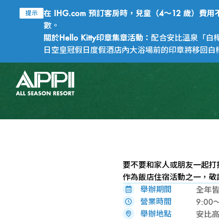
在 IHG.com 預訂客房時，兒童（4～12 歲）
提示
數。
關於Hello Kitty印章集章活動：
配合安比溫泉「白樺
日空皇冠假日度假酒店內大浴場前的印章將移回白樺之
要不要和家人或朋友一起打
作為飯店住宿活動之一，敬
舉辦期間
全年
營業時間
9:00
舉辦地點
安比高