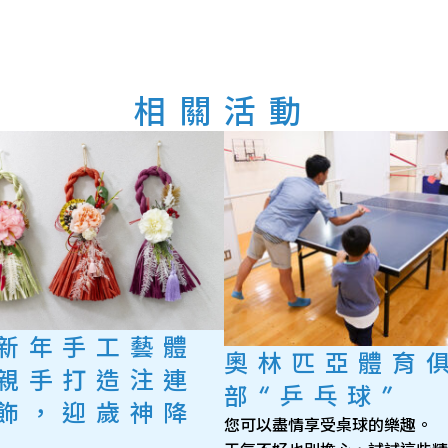
相關活動
新年手工藝體
奧林匹亞體育
親手打造注連
部“乒乓球”
飾，迎歲神降
您可以盡情享受桌球的樂趣。