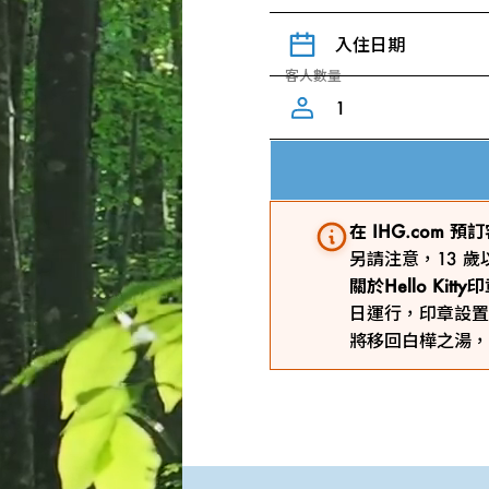
入住日期
客人數量
在 IHG.com
另請注意，13 
關於Hello Kit
日運行，印章設置
將移回白樺之湯，