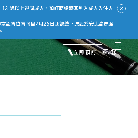
13 歲以上視同成人，預訂時請將其列入成人入住人
章設置位置將自7月25日起調整。原設於安比高原全
。
立即預訂