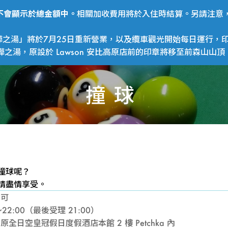
費用不會顯示於總金額中。
相關加收費用將於入住時結算。另請注意，
之湯」將於7月25日重新營業，以及纜車觀光開始每日運行，印
湯，原設於 Lawson 安比高原店前的印章將移至前森山山頂
撞球
撞
撞球呢？
請盡情享受。
球
皆可
～22:00（最後受理 21:00）
原全日空皇冠假日度假酒店本館 2 樓 Petchka 內