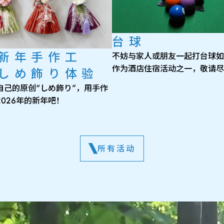
台球
新年手作工
不妨与家人或朋友一起打台球如
作为酒店住宿活动之一，敬请尽
しめ飾り体验
自己的原创“しめ飾り”，用手作
026年的新年吧！
所有活动