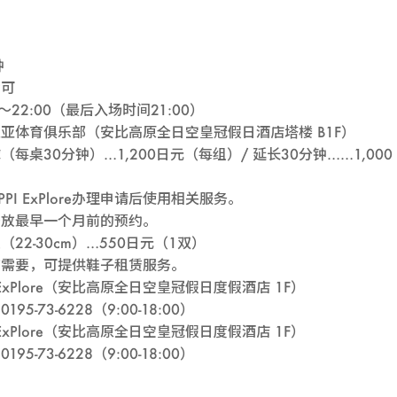
匹
亚
钟
皆可
体
0～22:00（最后入场时间21:00）
亚体育俱乐部（安比高原全日空皇冠假日酒店塔楼 B1F）
育
（每桌30分钟）…1,200日元（每组）/ 延长30分钟……1,000
PPI ExPlore办理申请后使用相关服务。
俱
开放最早一个月前的预约。
（22-30cm）…550日元（1双）
乐
有需要，可提供鞋子租赁服务。
I ExPlore（安比高原全日空皇冠假日度假酒店 1F）
部
195-73-6228（9:00-18:00）
I ExPlore（安比高原全日空皇冠假日度假酒店 1F）
“乒
195-73-6228（9:00-18:00）