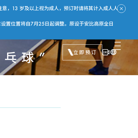
意，13 岁及以上视为成人，预订时请将其计入成人人
章设置位置将自7月25日起调整。原设于安比高原全日
立即预订
乒乓球”