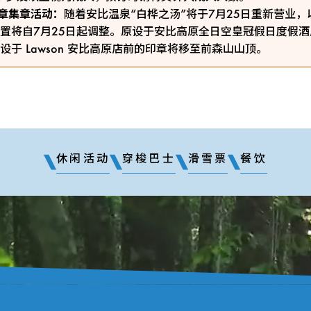
ty印章集章活动：
随着安比温泉“白桦之汤”将于7月25日重新营业
置将自7月25日起调整。原设于安比高原全日空皇冠假日度假
设于 Lawson 安比高原店前的印章将移至前森山山顶。
休闲活动
穿梭巴士
滑雪票
餐饮