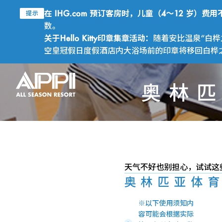
在 IHG.com 预订客房时，儿童（4～12 岁）
提示
数。
关于Hello Kitty印章集章活动：
随着安比温泉“白桦
空皇冠假日度假酒店内大浴场前的印章将移回白桦之汤
奥林匹
天气不好也别担心，试试这
奥林匹亚体育
※以下使用须知内
容可能会根据实际