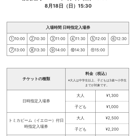
8月18日（日）15:30
入場時間 日時指定入場券
①10:00
②10:30
③11:00
④11:30
⑤12:00
⑥12:30
⑦13:00
⑧13:30
⑨14:00
⑩14:30
⑪15:00
料金（税込）
チケットの種類
※大人は中学生以上、子どもは3歳〜小学生
までが対象です。
大人
¥1,300
日時指定入場券
子ども
¥1,000
大人
¥2,500
トミカビーム（イエロー）付日
時指定入場券
子ども
¥2,200