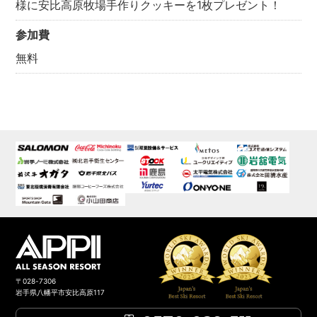
様に
安比高原牧場手作りクッキーを1枚プレゼント！
参加費
無料
〒028-7306
岩手県八幡平市安比高原117