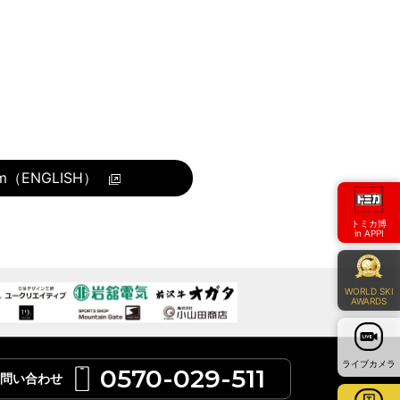
com（ENGLISH）
トミカ博
in APPI
WORLD SKI
AWARDS
ライブカメラ
0570-029-511
問い合わせ