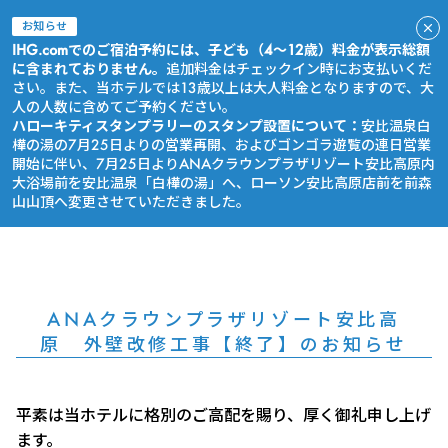
お知らせ
IHG.comでのご宿泊予約には、子ども（4～12歳）料金が表示総額
に含まれておりません。
追加料金はチェックイン時にお支払いくだ
さい。また、当ホテルでは13歳以上は大人料金となりますので、大
人の人数に含めてご予約ください。
ハローキティスタンプラリーのスタンプ設置について：
安比温泉白
樺の湯の7月25日よりの営業再開、およびゴンゴラ遊覧の連日営業
開始に伴い、7月25日よりANAクラウンプラザリゾート安比高原内
大浴場前を安比温泉「白樺の湯」へ、ローソン安比高原店前を前森
山山頂へ変更させていただきました。
今すぐ予約
ANAクラウンプラザリゾート安比高
原 外壁改修工事【終了】のお知らせ
平素は当ホテルに格別のご高配を賜り、厚く御礼申し上げ
ます。