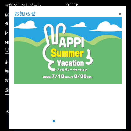
マウンテンリゾート
OFFER
×
お知らせ
宿泊
アクセス
ダイニング
宅配
体験
ショップ
NEWS
リゾート情報
よくある質問
関連施設
施設連絡先一覧
資料ダウンロード
お問い合わせ
個人情報保護方針
会社概要
宿泊約款
© 2004-2026 株式会社岩手ホテルアンドリゾート.
ALL RIGHTS RESERVED.