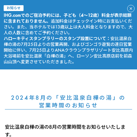
お知らせ
IHG.comでのご宿泊予約には、子ども（4～12歳）料金が表示総額
に含まれておりません。
追加料金はチェックイン時にお支払いくだ
さい。また、当ホテルでは13歳以上は大人料金となりますので、大
人の人数に含めてご予約ください。
ハローキティスタンプラリーのスタンプ設置について：
安比温泉白
樺の湯の7月25日よりの営業再開、およびゴンゴラ遊覧の連日営業
開始に伴い、7月25日よりANAクラウンプラザリゾート安比高原内
大浴場前を安比温泉「白樺の湯」へ、ローソン安比高原店前を前森
山山頂へ変更させていただきました。
今すぐ予約
2024年8月の「安比温泉白樺の湯」の
営業時間のお知らせ
安比温泉白樺の湯の8月の営業時間をお知らせいたしま
す。