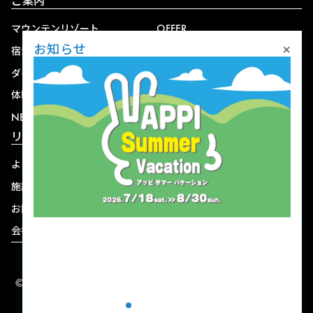
ご案内
マウンテンリゾート
OFFER
×
お知らせ
宿泊
アクセス
ダイニング
宅配
体験
ショップ
NEWS
リゾート情報
よくある質問
関連施設
施設連絡先一覧
資料ダウンロード
お問い合わせ
個人情報保護方針
会社概要
宿泊約款
© 2004-2026 株式会社岩手ホテルアンドリゾート.
ALL RIGHTS RESERVED.