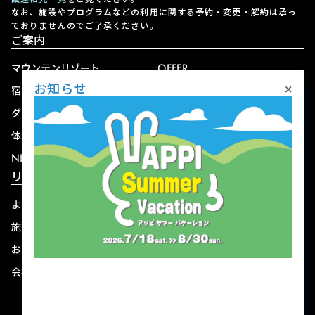
なお、施設やプログラムなどの利用に関する予約・変更・解約は承っ
ておりませんのでご了承ください。
ご案内
マウンテンリゾート
OFFER
×
お知らせ
宿泊
アクセス
ダイニング
宅配
体験
ショップ
NEWS
リゾート情報
よくある質問
関連施設
施設連絡先一覧
資料ダウンロード
お問い合わせ
個人情報保護方針
会社概要
宿泊約款