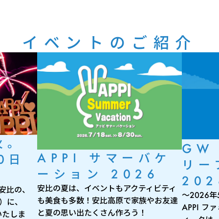
イベントのご紹介
火。
GW
APPI サマーバケ
0日
リー
ーション 2026
202
安比の夏は、イベントもアクティビティ
 安比の、
～2026
も美食も多数！安比高原で家族やお友達
月）に、
APPI 
と夏の思い出たくさん作ろう！
いたしま