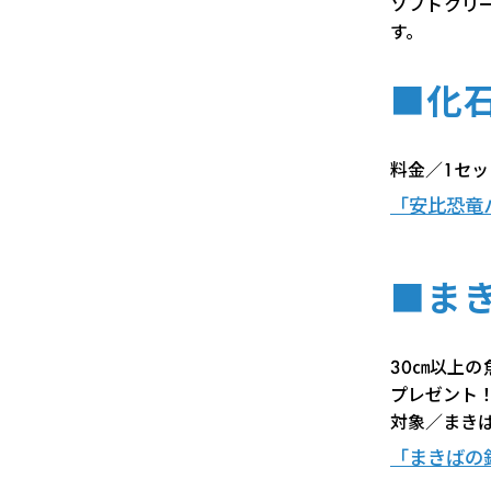
ソフトクリ
す。
■化
料金／1セッ
「安比恐竜
■ま
30㎝以上
プレゼント
対象／まき
「まきばの