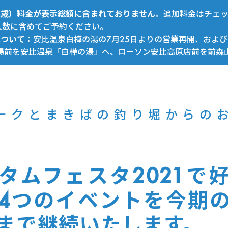
～12歳）料金が表示総額に含まれておりません。
追加料金はチェ
人数に含めてご予約ください。
について：
安比温泉白樺の湯の7月25日よりの営業再開、および
場前を安比温泉「白樺の湯」へ、ローソン安比高原店前を前森
ークとまきばの釣り堀からの
タムフェスタ2021で
4つのイベントを今期
まで継続いたします。