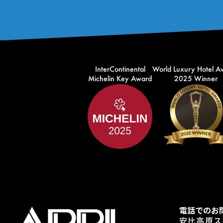
InterContinental
World Luxury Hotel A
Michelin Key Award
2025 Winner
電話でのお
安比高原ス