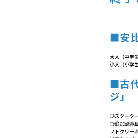
■安
大人（中学生以
小人（小学生以
■古
ジ」
◎スターター
◎追加恐竜
フトクリーム