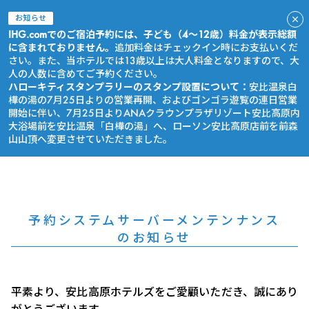
お知らせ
IHG.comでのご宿泊予約には、子ども（4～12歳）料金が表示総額
に含まれておりません。
追加料金はチェックイン時にお支払いくだ
さい。また、当ホテルでは13歳以上は大人料金となりますので、大
人の人数に含めてご予約ください。
ハローキティスタンプラリーのスタンプ設置について：
安比温泉白
樺の湯の7月25日よりの営業再開、およびゴンゴラ遊覧の連日営業
開始に伴い、7月25日よりANAクラウンプラザリゾート安比高原内
大浴場前を安比温泉「白樺の湯」へ、ローソン安比高原店前を前森
山山頂へ変更させていただきました。
今すぐ予約
予約システムサーバーメンテンナンス
のお知らせ
平素より、安比高原ホテルズをご愛顧いただき、誠にあり
がとうございます。