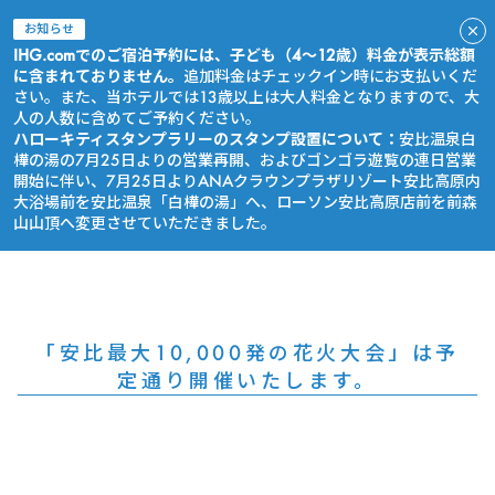
お知らせ
IHG.comでのご宿泊予約には、子ども（4～12歳）料金が表示総額
に含まれておりません。
追加料金はチェックイン時にお支払いくだ
さい。また、当ホテルでは13歳以上は大人料金となりますので、大
人の人数に含めてご予約ください。
ハローキティスタンプラリーのスタンプ設置について：
安比温泉白
樺の湯の7月25日よりの営業再開、およびゴンゴラ遊覧の連日営業
開始に伴い、7月25日よりANAクラウンプラザリゾート安比高原内
大浴場前を安比温泉「白樺の湯」へ、ローソン安比高原店前を前森
山山頂へ変更させていただきました。
今すぐ予約
「安比最大10,000発の花火大会」は予
定通り開催いたします。