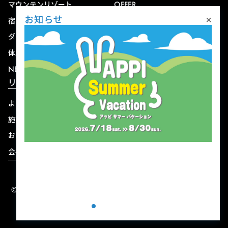
マウンテンリゾート
OFFER
×
お知らせ
宿泊
アクセス
ダイニング
宅配
体験
ショップ
NEWS
リゾート情報
よくある質問
関連施設
施設連絡先一覧
資料ダウンロード
お問い合わせ
個人情報保護方針
会社概要
宿泊約款
© 2004-2026 株式会社岩手ホテルアンドリゾート.
ALL RIGHTS RESERVED.