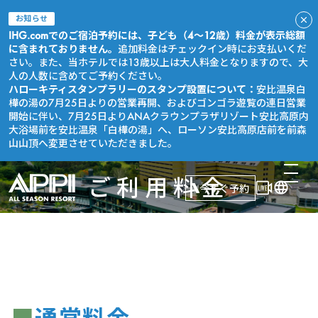
お知らせ
IHG.comでのご宿泊予約には、子ども（4～12歳）料金が表示総額
に含まれておりません。
追加料金はチェックイン時にお支払いくだ
さい。また、当ホテルでは13歳以上は大人料金となりますので、大
人の人数に含めてご予約ください。
ハローキティスタンプラリーのスタンプ設置について：
安比温泉白
樺の湯の7月25日よりの営業再開、およびゴンゴラ遊覧の連日営業
開始に伴い、7月25日よりANAクラウンプラザリゾート安比高原内
大浴場前を安比温泉「白樺の湯」へ、ローソン安比高原店前を前森
山山頂へ変更させていただきました。
ご利用料金
今すぐ予約
■
通常料金