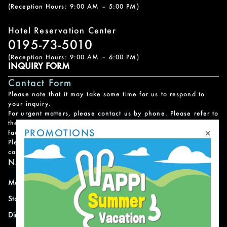
(Reception Hours: 9:00 AM – 5:00 PM)
Hotel Reservation Center
0195-73-5010
(Reception Hours: 9:00 AM – 6:00 PM)
INQUIRY FORM
Contact Form
Please note that it may take some time for us to respond to
your inquiry.
For urgent matters, please contact us by phone. Please refer to
the
Facility Contact List
for contact information for each
×
PROMOTIONS
facility.
Please note that we do not handle reservations, changes, or
cancellations for facility and program usage.
NAVIGATION
Mountain
News
Stay
Offer
Dining
Access