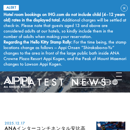
ALERT
Hotel room bookings on IHG.com do not include child (4–12 years
old) rates in the displayed total.
Additional charges will be settled at
check‑in. Please note that guests aged 13 and above are
considered adults at our hotels, so kindly include them in the
number of adults when making your reservation.
Regarding the Hello Kitty Stamp Rally:
For the time being, the stamp
locations change as follows — Appi Onsen “Shirakaba-no-Yu”
changes to the area in front of the large public bath inside ANA
Crowne Plaza Resort Appi Kogen, and the Peak of Mount Maemori
changes to Lawson Appi Kogen.
LATEST NEWS
BOOK NOW
2025.12.17
ANAインターコンチネンタル安比高