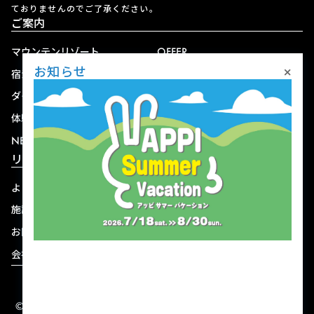
ておりませんのでご了承ください。
ご案内
マウンテンリゾート
OFFER
×
お知らせ
宿泊
アクセス
ダイニング
宅配
体験
ショップ
NEWS
リゾート情報
よくある質問
関連施設
施設連絡先一覧
資料ダウンロード
お問い合わせ
個人情報保護方針
会社概要
宿泊約款
© 2004-2026 株式会社岩手ホテルアンドリゾート.