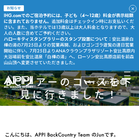
お知らせ
IHG.comでのご宿泊予約には、子ども（4～12歳）料金が表示総額
に含まれておりません。
追加料金はチェックイン時にお支払いくだ
さい。また、当ホテルでは13歳以上は大人料金となりますので、大
人の人数に含めてご予約ください。
ハローキティスタンプラリーのスタンプ設置について：
安比温泉白
樺の湯の7月25日よりの営業再開、およびゴンゴラ遊覧の連日営業
開始に伴い、7月25日よりANAクラウンプラザリゾート安比高原内
大浴場前を安比温泉「白樺の湯」へ、ローソン安比高原店前を前森
山山頂へ変更させていただきました。
BCツアーのコースを下
今すぐ予約
見に行きました！
こんにちは、APPI BackCountry Team のJunです。