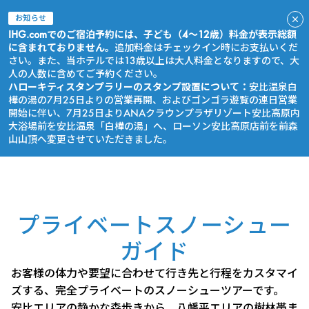
お知らせ
IHG.comでのご宿泊予約には、子ども（4～12歳）料金が表示総額
に含まれておりません。
追加料金はチェックイン時にお支払いくだ
さい。また、当ホテルでは13歳以上は大人料金となりますので、大
人の人数に含めてご予約ください。
ハローキティスタンプラリーのスタンプ設置について：
安比温泉白
樺の湯の7月25日よりの営業再開、およびゴンゴラ遊覧の連日営業
開始に伴い、7月25日よりANAクラウンプラザリゾート安比高原内
大浴場前を安比温泉「白樺の湯」へ、ローソン安比高原店前を前森
山山頂へ変更させていただきました。
今すぐ予約
プライベートスノーシュー
ガイド
お客様の体力や要望に合わせて行き先と行程をカスタマイ
ズする、完全プライベートのスノーシューツアーです。
安比エリアの静かな森歩きから、八幡平エリアの樹林帯ま