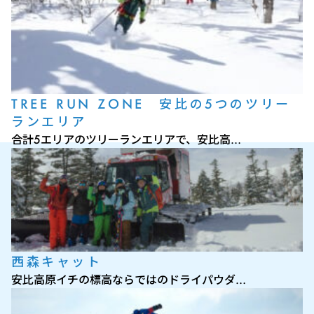
TREE RUN ZONE 安比の5つのツリー
ランエリア
合計5エリアのツリーランエリアで、安比高…
西森キャット
安比高原イチの標高ならではのドライパウダ…