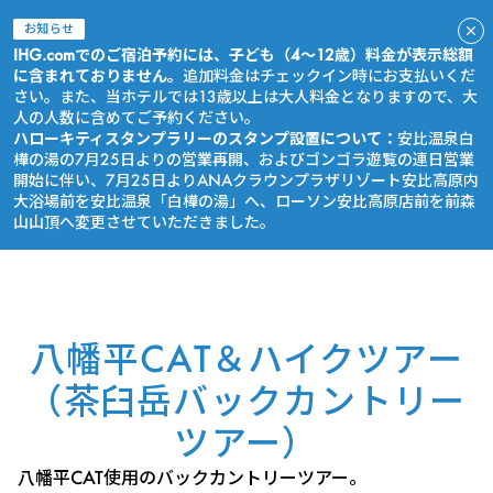
お知らせ
IHG.comでのご宿泊予約には、子ども（4～12歳）料金が表示総額
に含まれておりません。
追加料金はチェックイン時にお支払いくだ
さい。また、当ホテルでは13歳以上は大人料金となりますので、大
人の人数に含めてご予約ください。
ハローキティスタンプラリーのスタンプ設置について：
安比温泉白
樺の湯の7月25日よりの営業再開、およびゴンゴラ遊覧の連日営業
開始に伴い、7月25日よりANAクラウンプラザリゾート安比高原内
大浴場前を安比温泉「白樺の湯」へ、ローソン安比高原店前を前森
山山頂へ変更させていただきました。
今すぐ予約
八幡平CAT＆ハイクツアー
（茶臼岳バックカントリー
ツアー）
八幡平CAT使用のバックカントリーツアー。