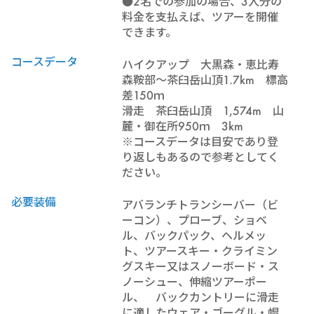
●2名での参加の場合、3人分の
料金を支払えば、ツアーを開催
できます。
コースデータ
ハイクアップ 大黒森・恵比寿
森鞍部～茶臼岳山頂1.7km 標高
差150ｍ
滑走 茶臼岳山頂 1,574m 山
麓・御在所950ｍ 3km
※コースデータは目安であり登
り返しもあるので参考としてく
ださい。
必要装備
アバランチトランシーバー（ビ
ーコン）、プローブ、ショベ
ル、バックパック、ヘルメッ
ト、ツアースキー・クライミン
グスキー又はスノーボード・ス
ノーシュー、伸縮ツアーポー
ル、 バックカントリーに滑走
に適したウェア・ゴーグル・帽