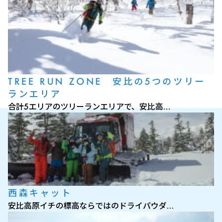
TREE RUN ZONE 安比の5つのツリー
ランエリア
合計5エリアのツリーランエリアで、安比高…
西森キャット
安比高原イチの標高ならではのドライパウダ…