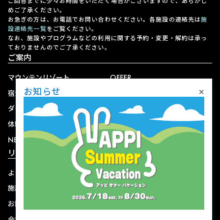
ご回答までに少々お時間をいただく場合がございますので、あらかじ
めご了承ください。
お急ぎの方は、お電話でお問い合わせください。各施設の連絡先は
施
設連絡先一覧
をご覧ください。
なお、施設やプログラムなどの利用に関する予約・変更・解約は承っ
ておりませんのでご了承ください。
ご案内
マウンテンリゾート
OFFER
×
お知らせ
宿泊
アクセス
ダイニング
宅配
体験
ショップ
NEWS
リゾート情報
よくある質問
関連施設
施設連絡先一覧
資料ダウンロード
お問い合わせ
個人情報保護方針
会社概要
宿泊約款