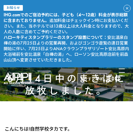
お知らせ
IHG.comでのご宿泊予約には、子ども（4～12歳）料金が表示総額
に含まれておりません。
追加料金はチェックイン時にお支払いくだ
さい。また、当ホテルでは13歳以上は大人料金となりますので、大
人の人数に含めてご予約ください。
ハローキティスタンプラリーのスタンプ設置について：
安比温泉白
樺の湯の7月25日よりの営業再開、およびゴンゴラ遊覧の連日営業
開始に伴い、7月25日よりANAクラウンプラザリゾート安比高原内
大浴場前を安比温泉「白樺の湯」へ、ローソン安比高原店前を前森
山山頂へ変更させていただきました。
6月14日中のまきばに
今すぐ予約
放牧しました。
こんにちは!自然学校タカです。