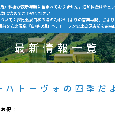
～12歳）料金が表示総額に含まれておりません。
追加料金はチェ
人数に含めてご予約ください。
について：
安比温泉白樺の湯の7月25日よりの営業再開、および
場前を安比温泉「白樺の湯」へ、ローソン安比高原店前を前森
最新情報一覧
ーハトーヴォの四季だ
がお得！