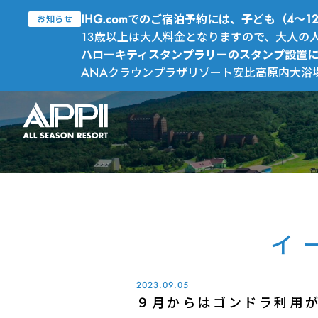
IHG.comでのご宿泊予約には、子ども（4
お知らせ
13歳以上は大人料金となりますので、大人の
ハローキティスタンプラリーのスタンプ設置
ANAクラウンプラザリゾート安比高原内大浴
イ
2023.09.05
９月からはゴンドラ利用