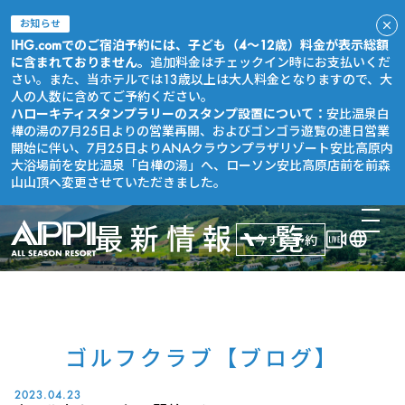
お知らせ
IHG.comでのご宿泊予約には、子ども（4～12歳）料金が表示総額
に含まれておりません。
追加料金はチェックイン時にお支払いくだ
さい。また、当ホテルでは13歳以上は大人料金となりますので、大
人の人数に含めてご予約ください。
ハローキティスタンプラリーのスタンプ設置について：
安比温泉白
樺の湯の7月25日よりの営業再開、およびゴンゴラ遊覧の連日営業
開始に伴い、7月25日よりANAクラウンプラザリゾート安比高原内
大浴場前を安比温泉「白樺の湯」へ、ローソン安比高原店前を前森
山山頂へ変更させていただきました。
最新情報一覧
今すぐ予約
ゴルフクラブ【ブログ】
2023.04.23