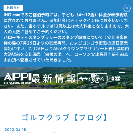
お知らせ
IHG.comでのご宿泊予約には、子ども（4～12歳）料金が表示総額
に含まれておりません。
追加料金はチェックイン時にお支払いくだ
さい。また、当ホテルでは13歳以上は大人料金となりますので、大
人の人数に含めてご予約ください。
ハローキティスタンプラリーのスタンプ設置について：
安比温泉白
樺の湯の7月25日よりの営業再開、およびゴンゴラ遊覧の連日営業
開始に伴い、7月25日よりANAクラウンプラザリゾート安比高原内
大浴場前を安比温泉「白樺の湯」へ、ローソン安比高原店前を前森
山山頂へ変更させていただきました。
最新情報一覧
今すぐ予約
ゴルフクラブ【ブログ】
2023.04.18